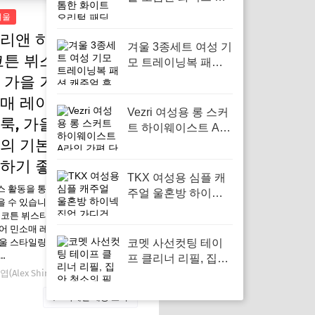
리털 패딩 패딩 패션,
겨울
추운 날씨에 완벽한
리앤 하임 체크무늬
스타일을 위한 선택
겨울 3종세트 여성 기
코튼 뷔스티에 롱 원
모 트레이닝복 패션
캐주얼 후드티 민소
 가을 겨울 플레어
맨 조끼 상하바지세
매 레이어드 데일리
트 가을 츄리닝세트
Vezri 여성용 롱 스커
룩, 가을 겨울 스타
여자 운동복 세트 보
트 하이웨이스트 A라
온과 패션을 겸비, 다
의 기본 아이템으로
인 간편 단순 우아한
양한 겨울 활동에 최
겨울 봄 가을 스커트
하기 좋은 이유
적의 선택
F88, 다양한 스타일
TKX 여성용 심플 캐
스 활동을 통해 일정액의 수수료를
을 위한 필수 아이템
주얼 울혼방 하이넥
 수 있습니다. 데일리앤 하임 체크
집업 가디건 간편 깔
 코튼 뷔스티에 롱 원피스 가을 겨
끔한 디자인 가을 겨
어 민소매 레이어드 데일리 하객룩,
울용, 추운 날씨에 편
울 스타일링의 기본 아이템으로 활
코멧 사선컷팅 테이
안하고 따뜻하게 입
…
프 클리너 리필, 집안
기 좋은 선택
(Alex Shin)
12월 27, 2025
청소의 필수 아이템
자세한 내용 보기