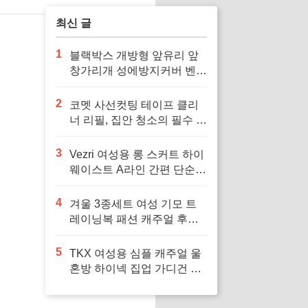
최신 글
1
블랙박스 개방형 앞유리 앞
창가리개 성에방지커버 벤츠
차량용 호환으로 겨울철 안
전 운전 필수
2
코멧 사선컷팅 테이프 클리
너 리필, 집안 청소의 필수 아
이템
3
Vezri 여성용 롱 스커트 하이
웨이스트 A라인 간편 단순
우아한 겨울 봄 가을 스커트
F88, 다양한 스타일을 위한
4
겨울 3종세트 여성 기모 트
필수 아이템
레이닝복 패션 캐주얼 후드
티 민소맨 조끼 상하바지세
트 가을 츄리닝세트 여자 운
5
TKX 여성용 심플 캐주얼 울
동복 세트 보온과 패션을 겸
혼방 하이넥 집업 가디건 간
비, 다양한 겨울 활동에 최적
편 깔끔한 디자인 가을 겨울
의 선택
용, 추운 날씨에 편안하고 따