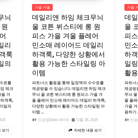
가을 겨울
가을 
무늬
데일리앤 하임 체크무늬
데일
 원
울 코튼 뷔스티에 롱 원
울 
레어
피스 가을 겨울 플레어
피스
일리
민소매 레이어드 데일리
민소
하객룩
하객룩, 다양한 상황에서
하객
일의
활용 가능한 스타일링 아
일링
이템
활용
수수료를
파트너스 활동을 통해 일정액의 수수료를
파트너
하임 체크
제공받을 수 있습니다. 데일리앤 하임 체크
제공받을
가을 겨
무늬 울 코튼 뷔스티에 롱 원피스 가을 겨
무늬 울
 하객룩,
울 플레어 민소매 레이어드 데일리 하객룩,
울 플레
스타일의
다양한 상황에서 활용 가능한 스타일링 아
가을 겨
이템 …
용하기 
2025
신승엽(Alex Shin)
12월 28, 2025
신승엽
 보기
자세한 내용 보기