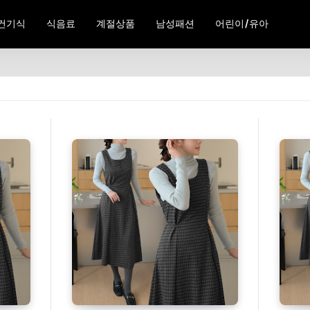
건기식
식음료
계절상품
남성패션
어린이/유아