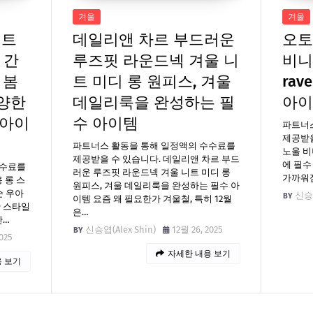
겨울
겨울
커트
데일리앤 차르 부드러운
오토
 간
루즈핏 라운드넥 겨울 니
비니
 봄
트 미디 롱 원피스, 겨울
ra
다양한
데일리룩을 완성하는 필
아이
 아이
수 아이템
파트너
제공받을
파트너스 활동을 통해 일정액의 수수료를
노울 비니
제공받을 수 있습니다. 데일리앤 차르 부드
에 필수
수수료를
러운 루즈핏 라운드넥 겨울 니트 미디 롱
가까워짐
용 롱 스
원피스, 겨울 데일리룩을 완성하는 필수 아
순 우아
신승엽
이템 요즘 왜 필요한가 겨울철, 특히 12월
한 스타일
은…
한…
신승엽(Alex Shin)
12월 26, 2025
025
자세한 내용 보기
 보기