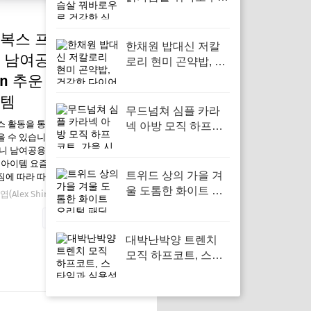
건강한 식단관리를
시작해보세요
복스 프로 메리노울
한채원 밥대신 저칼
 남여공용 black
로리 현미 곤약밥, 건
강한 다이어트를 위
ven 추운 날씨에 필수
한 선택
템
무드넘쳐 심플 카라
스 활동을 통해 일정액의 수수료를
넥 아방 모직 하프코
 수 있습니다. 오토복스 프로 메리
트, 가을 시즌 필수 아
 남여공용 black raven 추운 날씨
우터로 활용하기
 아이템 요즘 왜 필요한가 겨울이
트위드 상의 가을 겨
에 따라 따뜻한 패션 아이템이…
울 도톰한 화이트 오
(Alex Shin)
12월 25, 2025
리털 패딩 패딩 패션,
자세한 내용 보기
추운 날씨에 완벽한
스타일을 위한 선택
대박난박양 트렌치
모직 하프코트, 스타
일과 실용성을 동시
에 갖춘 아이템