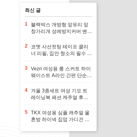
최신 글
1
블랙박스 개방형 앞유리 앞
창가리개 성에방지커버 벤츠
차량용 호환으로 겨울철 안
전 운전 필수
2
코멧 사선컷팅 테이프 클리
너 리필, 집안 청소의 필수 아
이템
3
Vezri 여성용 롱 스커트 하이
웨이스트 A라인 간편 단순
우아한 겨울 봄 가을 스커트
F88, 다양한 스타일을 위한
4
겨울 3종세트 여성 기모 트
필수 아이템
레이닝복 패션 캐주얼 후드
티 민소맨 조끼 상하바지세
트 가을 츄리닝세트 여자 운
5
TKX 여성용 심플 캐주얼 울
동복 세트 보온과 패션을 겸
혼방 하이넥 집업 가디건 간
비, 다양한 겨울 활동에 최적
편 깔끔한 디자인 가을 겨울
의 선택
용, 추운 날씨에 편안하고 따