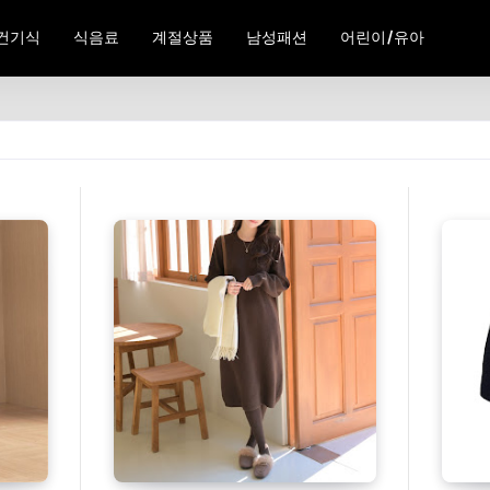
건기식
식음료
계절상품
남성패션
어린이/유아