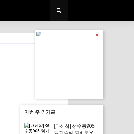
✕
전체 보기
이번 주 인기글
[다신샵] 성수동905
닭가슴살 꿔바로우로