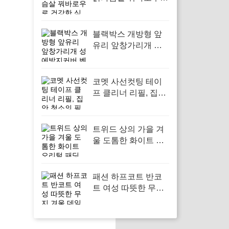
건강한 식단관리를
시작해보세요
블랙박스 개방형 앞
유리 앞창가리개 성
에방지커버 벤츠 차
량용 호환으로 겨울
철 안전 운전 필수
코멧 사선컷팅 테이
프 클리너 리필, 집안
청소의 필수 아이템
트위드 상의 가을 겨
울 도톰한 화이트 오
리털 패딩 패딩 패션,
추운 날씨에 완벽한
스타일을 위한 선택
패션 하프코트 반코
트 여성 따뜻한 무지
겨울 데일리, 겨울철
스타일과 보온성을
동시에 챙기고 싶은