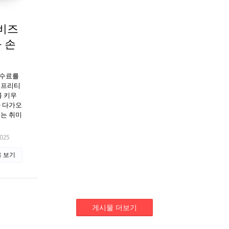
비즈
 손
수수료를
 프리티
를 키우
가 다가오
있는 취미
2025
 보기
게시물 더보기