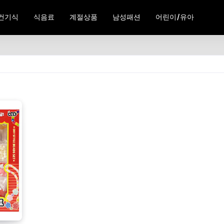
건기식
식음료
계절상품
남성패션
어린이/유아