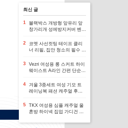
당신에게
최신 글
1
블랙박스 개방형 앞유리 앞
창가리개 성에방지커버 벤츠
차량용 호환으로 겨울철 안
전 운전 필수
2
코멧 사선컷팅 테이프 클리
너 리필, 집안 청소의 필수 아
이템
3
Vezri 여성용 롱 스커트 하이
웨이스트 A라인 간편 단순
우아한 겨울 봄 가을 스커트
F88, 다양한 스타일을 위한
4
겨울 3종세트 여성 기모 트
필수 아이템
레이닝복 패션 캐주얼 후드
티 민소맨 조끼 상하바지세
트 가을 츄리닝세트 여자 운
5
TKX 여성용 심플 캐주얼 울
동복 세트 보온과 패션을 겸
혼방 하이넥 집업 가디건 간
비, 다양한 겨울 활동에 최적
편 깔끔한 디자인 가을 겨울
의 선택
용, 추운 날씨에 편안하고 따