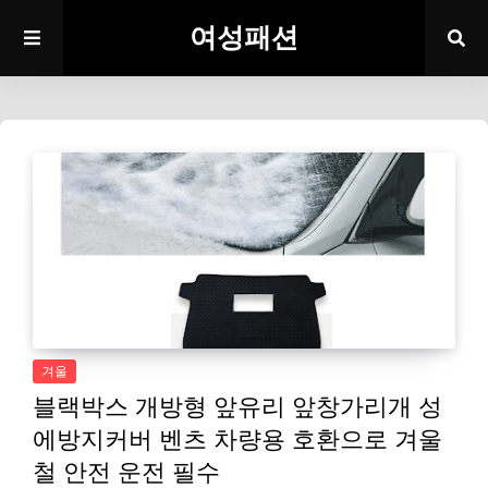
여성패션
겨울
블랙박스 개방형 앞유리 앞창가리개 성
에방지커버 벤츠 차량용 호환으로 겨울
철 안전 운전 필수