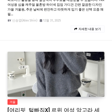
여성용 심플 캐주얼 울혼방 하이넥 집업 가디건 간편 깔끔한 디자인
가을 겨울용, 추운 날씨에 편안하고 따뜻하게 입기 좋은 선택 요즘 왜
필…
신승엽(Alex Shin)
12월 31, 2025
자세한 내용 보기
겨울
[여리핏_털빠짐X] 르위 여성 앙고라 세