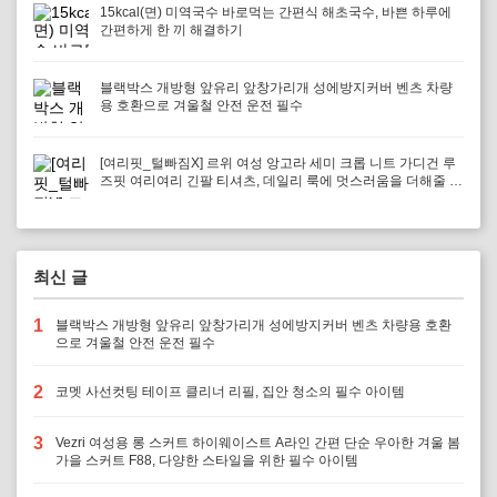
15kcal(면) 미역국수 바로먹는 간편식 해초국수, 바쁜 하루에
간편하게 한 끼 해결하기
블랙박스 개방형 앞유리 앞창가리개 성에방지커버 벤츠 차량
용 호환으로 겨울철 안전 운전 필수
[여리핏_털빠짐X] 르위 여성 앙고라 세미 크롭 니트 가디건 루
즈핏 여리여리 긴팔 티셔츠, 데일리 룩에 멋스러움을 더해줄 아
이템
최신 글
1
블랙박스 개방형 앞유리 앞창가리개 성에방지커버 벤츠 차량용 호환
으로 겨울철 안전 운전 필수
2
코멧 사선컷팅 테이프 클리너 리필, 집안 청소의 필수 아이템
3
Vezri 여성용 롱 스커트 하이웨이스트 A라인 간편 단순 우아한 겨울 봄
가을 스커트 F88, 다양한 스타일을 위한 필수 아이템