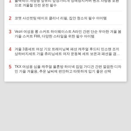
1
블랙박스 개방형 앞유리 앞창가리개 성에방지커버 벤츠 차량용 호환
으로 겨울철 안전 운전 필수
2
코멧 사선컷팅 테이프 클리너 리필, 집안 청소의 필수 아이템
3
Vezri 여성용 롱 스커트 하이웨이스트 A라인 간편 단순 우아한 겨울 봄
가을 스커트 F88, 다양한 스타일을 위한 필수 아이템
4
겨울 3종세트 여성 기모 트레이닝복 패션 캐주얼 후드티 민소맨 조끼
상하바지세트 가을 츄리닝세트 여자 운동복 세트 보온과 패션을 겸비,
다양한 겨울 활동에 최적의 선택
5
TKX 여성용 심플 캐주얼 울혼방 하이넥 집업 가디건 간편 깔끔한 디자
인 가을 겨울용, 추운 날씨에 편안하고 따뜻하게 입기 좋은 선택