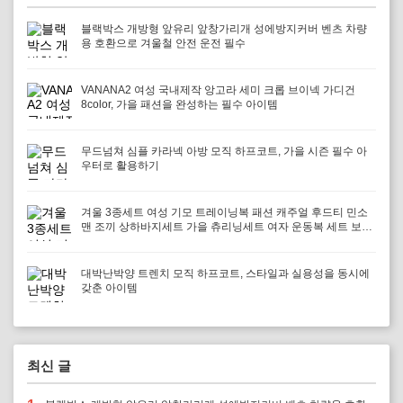
블랙박스 개방형 앞유리 앞창가리개 성에방지커버 벤츠 차량
용 호환으로 겨울철 안전 운전 필수
VANANA2 여성 국내제작 앙고라 세미 크롭 브이넥 가디건
8color, 가을 패션을 완성하는 필수 아이템
무드넘쳐 심플 카라넥 아방 모직 하프코트, 가을 시즌 필수 아
우터로 활용하기
겨울 3종세트 여성 기모 트레이닝복 패션 캐주얼 후드티 민소
맨 조끼 상하바지세트 가을 츄리닝세트 여자 운동복 세트 보온
과 패션을 겸비, 다양한 겨울 활동에 최적의 선택
대박난박양 트렌치 모직 하프코트, 스타일과 실용성을 동시에
갖춘 아이템
최신 글