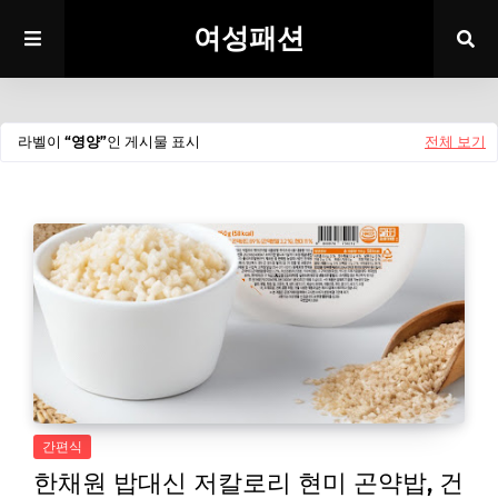
여성패션
라벨이
영양
인 게시물 표시
전체 보기
간편식
한채원 밥대신 저칼로리 현미 곤약밥, 건