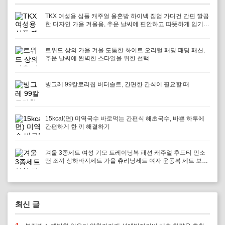
TKX 여성용 심플 캐주얼 울혼방 하이넥 집업 가디건 간편 깔끔
한 디자인 가을 겨울용, 추운 날씨에 편안하고 따뜻하게 입기
좋은 선택
트위드 상의 가을 겨울 도톰한 화이트 오리털 패딩 패딩 패션,
추운 날씨에 완벽한 스타일을 위한 선택
빙그레 99칼로리칩 버터솔트, 간편한 간식이 필요할 때
15kcal(면) 미역국수 바로먹는 간편식 해초국수, 바쁜 하루에
간편하게 한 끼 해결하기
겨울 3종세트 여성 기모 트레이닝복 패션 캐주얼 후드티 민소
맨 조끼 상하바지세트 가을 츄리닝세트 여자 운동복 세트 보온
과 패션을 겸비, 다양한 겨울 활동에 최적의 선택
최신 글