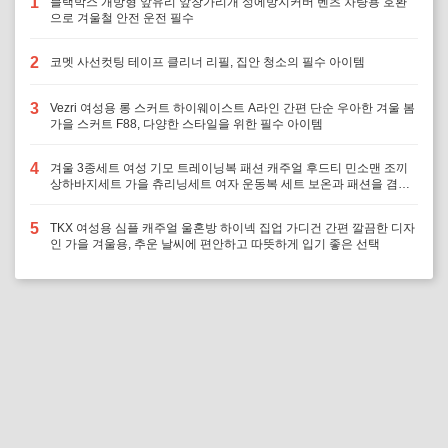
1
블랙박스 개방형 앞유리 앞창가리개 성에방지커버 벤츠 차량용 호환
으로 겨울철 안전 운전 필수
2
코멧 사선컷팅 테이프 클리너 리필, 집안 청소의 필수 아이템
3
Vezri 여성용 롱 스커트 하이웨이스트 A라인 간편 단순 우아한 겨울 봄
가을 스커트 F88, 다양한 스타일을 위한 필수 아이템
4
겨울 3종세트 여성 기모 트레이닝복 패션 캐주얼 후드티 민소맨 조끼
상하바지세트 가을 츄리닝세트 여자 운동복 세트 보온과 패션을 겸비,
다양한 겨울 활동에 최적의 선택
5
TKX 여성용 심플 캐주얼 울혼방 하이넥 집업 가디건 간편 깔끔한 디자
인 가을 겨울용, 추운 날씨에 편안하고 따뜻하게 입기 좋은 선택