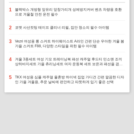
1
블랙박스 개방형 앞유리 앞창가리개 성에방지커버 벤츠 차량용 호환
으로 겨울철 안전 운전 필수
2
코멧 사선컷팅 테이프 클리너 리필, 집안 청소의 필수 아이템
3
Vezri 여성용 롱 스커트 하이웨이스트 A라인 간편 단순 우아한 겨울 봄
가을 스커트 F88, 다양한 스타일을 위한 필수 아이템
4
겨울 3종세트 여성 기모 트레이닝복 패션 캐주얼 후드티 민소맨 조끼
상하바지세트 가을 츄리닝세트 여자 운동복 세트 보온과 패션을 겸비,
다양한 겨울 활동에 최적의 선택
5
TKX 여성용 심플 캐주얼 울혼방 하이넥 집업 가디건 간편 깔끔한 디자
인 가을 겨울용, 추운 날씨에 편안하고 따뜻하게 입기 좋은 선택