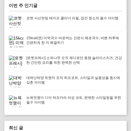
이번 주 인기글
코멧 사선컷팅 테이프 클리너 리필, 집안 청소의 필수 아이템
15kcal(면) 미역국수 바로먹는 간편식 해초국수, 바쁜 하루에
간편하게 한 끼 해결하기
[로켓프레시] 소와나무 오직 체다로만 동원 슬라이스치즈, 건강
한 간단한 요리를 위한 완벽한 선택
대박난박양 트렌치 모직 하프코트, 스타일과 실용성을 동시에
갖춘 아이템
뉴욕멋쟁이 디아 하프카라 여성 코트, 완벽한 스타일링을 위한
필수 아이템
최신 글