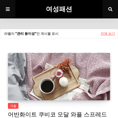
여성패션
라벨이
관리 용이성
인 게시물 표시
전체 보기
겨울
어반화이트 쿠비코 모달 와플 스프레드