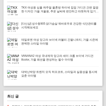
TKX 여성용 심플 캐주얼 울혼방 하이넥 집업 가디건 간편 깔끔
한 디자인 가을 겨울용, 추운 날씨에 편안하고 따뜻하게 입기
좋은 선택
[다신샵] 성수동905 닭가슴살 꿔바로우로 건강한 식단관리를
시작해보세요
데일로엔 여성 앙고라 브이넥 러블리 긴팔니트티, 가을 시즌에
완벽한 스타일 아이템
VANANA2 여성 국내제작 앙고라 세미 크롭 브이넥 가디건
8color, 가을 패션을 완성하는 필수 아이템
대박난박양 트렌치 모직 하프코트, 스타일과 실용성을 동시에
갖춘 아이템
최신 글