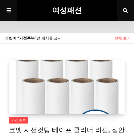
여성패션
라벨이
가정주부
인 게시물 표시
전체 보기
가정주부
코멧 사선컷팅 테이프 클리너 리필, 집안