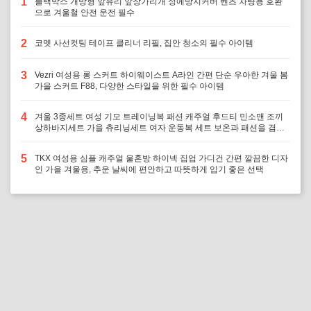
1
블랙박스 개방형 앞유리 앞창가리개 성에방지커버 벤츠 차량용 호환
으로 겨울철 안전 운전 필수
2
코멧 사선컷팅 테이프 클리너 리필, 집안 청소의 필수 아이템
3
Vezri 여성용 롱 스커트 하이웨이스트 A라인 간편 단순 우아한 겨울 봄
가을 스커트 F88, 다양한 스타일을 위한 필수 아이템
4
겨울 3종세트 여성 기모 트레이닝복 패션 캐주얼 후드티 민소맨 조끼
상하바지세트 가을 츄리닝세트 여자 운동복 세트 보온과 패션을 겸비,
다양한 겨울 활동에 최적의 선택
5
TKX 여성용 심플 캐주얼 울혼방 하이넥 집업 가디건 간편 깔끔한 디자
인 가을 겨울용, 추운 날씨에 편안하고 따뜻하게 입기 좋은 선택