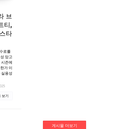
라 브
트티,
 스타
수수료를
여성 앙고
을 시즌에
요한가 이
과 실용성
025
 보기
게시물 더보기