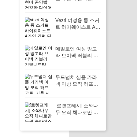
강한 다이어트를 위
한 선택
Vezri 여성용 롱 스커
트 하이웨이스트 A라
인 간편 단순 우아한
겨울 봄 가을 스커트
F88, 다양한 스타일
데일로엔 여성 앙고
을 위한 필수 아이템
라 브이넥 러블리 긴
팔니트티, 가을 시즌
에 완벽한 스타일 아
이템
무드넘쳐 심플 카라
넥 아방 모직 하프코
트, 가을 시즌 필수 아
우터로 활용하기
[로켓프레시] 소와나
무 오직 체다로만 동
원 슬라이스치즈, 건
강한 간단한 요리를
위한 완벽한 선택