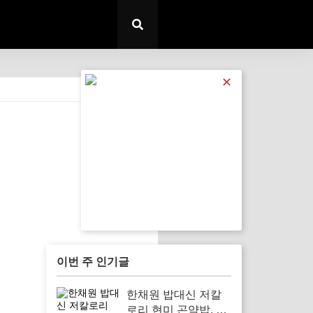
✕
전체 보기
이번 주 인기글
한채원 밥대신 저칼
로리 현미 곤약밥, 건