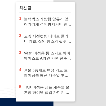
최신 글
1
블랙박스 개방형 앞유리 앞
창가리개 성에방지커버 벤츠
차량용 호환으로 겨울철 안
전 운전 필수
2
코멧 사선컷팅 테이프 클리
너 리필, 집안 청소의 필수 아
이템
3
Vezri 여성용 롱 스커트 하이
웨이스트 A라인 간편 단순
우아한 겨울 봄 가을 스커트
F88, 다양한 스타일을 위한
4
겨울 3종세트 여성 기모 트
필수 아이템
레이닝복 패션 캐주얼 후드
티 민소맨 조끼 상하바지세
트 가을 츄리닝세트 여자 운
5
TKX 여성용 심플 캐주얼 울
동복 세트 보온과 패션을 겸
혼방 하이넥 집업 가디건 간
비, 다양한 겨울 활동에 최적
편 깔끔한 디자인 가을 겨울
의 선택
용, 추운 날씨에 편안하고 따