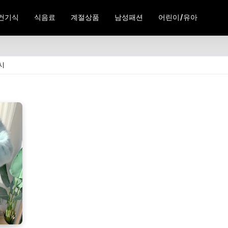
건기식
식음료
계절상품
남성패션
어린이/유아
시