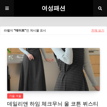
여성패션
라벨이
데이트
인 게시물 표시
전체 보기
가을 겨울
데일리앤 하임 체크무늬 울 코튼 뷔스티