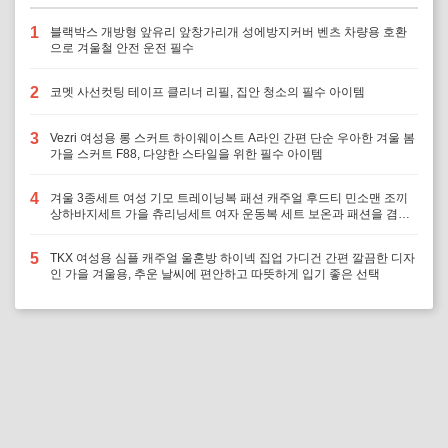
1
블랙박스 개방형 앞유리 앞창가리개 성에방지커버 벤츠 차량용 호환
으로 겨울철 안전 운전 필수
2
코멧 사선컷팅 테이프 클리너 리필, 집안 청소의 필수 아이템
3
Vezri 여성용 롱 스커트 하이웨이스트 A라인 간편 단순 우아한 겨울 봄
가을 스커트 F88, 다양한 스타일을 위한 필수 아이템
4
겨울 3종세트 여성 기모 트레이닝복 패션 캐주얼 후드티 민소맨 조끼
상하바지세트 가을 츄리닝세트 여자 운동복 세트 보온과 패션을 겸비,
다양한 겨울 활동에 최적의 선택
5
TKX 여성용 심플 캐주얼 울혼방 하이넥 집업 가디건 간편 깔끔한 디자
인 가을 겨울용, 추운 날씨에 편안하고 따뜻하게 입기 좋은 선택