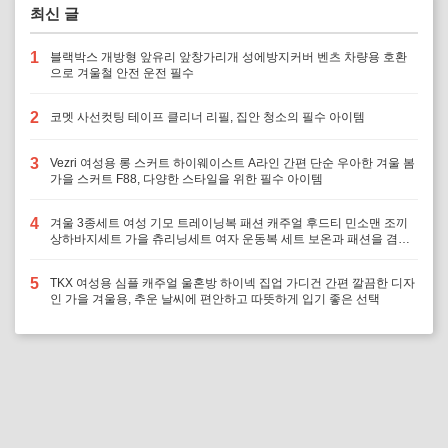
최신 글
1
블랙박스 개방형 앞유리 앞창가리개 성에방지커버 벤츠 차량용 호환
으로 겨울철 안전 운전 필수
2
코멧 사선컷팅 테이프 클리너 리필, 집안 청소의 필수 아이템
3
Vezri 여성용 롱 스커트 하이웨이스트 A라인 간편 단순 우아한 겨울 봄
가을 스커트 F88, 다양한 스타일을 위한 필수 아이템
4
겨울 3종세트 여성 기모 트레이닝복 패션 캐주얼 후드티 민소맨 조끼
상하바지세트 가을 츄리닝세트 여자 운동복 세트 보온과 패션을 겸비,
다양한 겨울 활동에 최적의 선택
5
TKX 여성용 심플 캐주얼 울혼방 하이넥 집업 가디건 간편 깔끔한 디자
인 가을 겨울용, 추운 날씨에 편안하고 따뜻하게 입기 좋은 선택