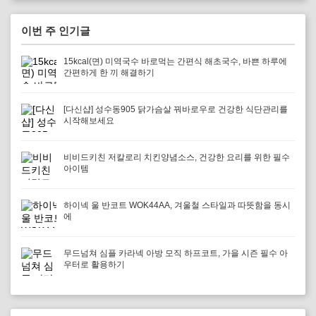
이번 주 인기글
15kcal(면) 미역국수 바로먹는 간편식 해초국수, 바쁜 하루에
간편하게 한 끼 해결하기
[다신샵] 성수동905 닭가슴살 꿔바로우로 건강한 식단관리를
시작해보세요
비비드키친 저칼로리 치킨양념소스, 건강한 요리를 위한 필수
아이템
하이넥 울 반코트 WOK44AA, 겨울철 스타일과 따뜻함을 동시
에
무드넘쳐 심플 카라넥 아방 모직 하프코트, 가을 시즌 필수 아
우터로 활용하기