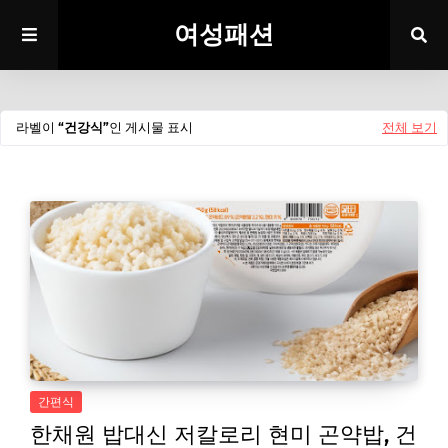
여성패션
라벨이
건강식
인 게시물 표시
전체 보기
간편식
한채원 밥대신 저칼로리 현미 곤약밥, 건