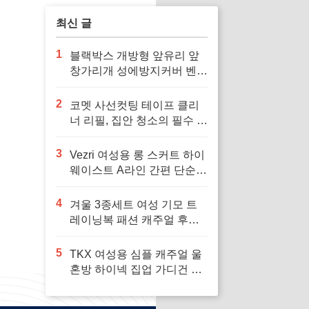
최신 글
1
블랙박스 개방형 앞유리 앞
창가리개 성에방지커버 벤츠
차량용 호환으로 겨울철 안
전 운전 필수
2
코멧 사선컷팅 테이프 클리
너 리필, 집안 청소의 필수 아
이템
3
Vezri 여성용 롱 스커트 하이
웨이스트 A라인 간편 단순
우아한 겨울 봄 가을 스커트
F88, 다양한 스타일을 위한
4
겨울 3종세트 여성 기모 트
필수 아이템
레이닝복 패션 캐주얼 후드
티 민소맨 조끼 상하바지세
트 가을 츄리닝세트 여자 운
5
TKX 여성용 심플 캐주얼 울
동복 세트 보온과 패션을 겸
혼방 하이넥 집업 가디건 간
비, 다양한 겨울 활동에 최적
편 깔끔한 디자인 가을 겨울
의 선택
용, 추운 날씨에 편안하고 따