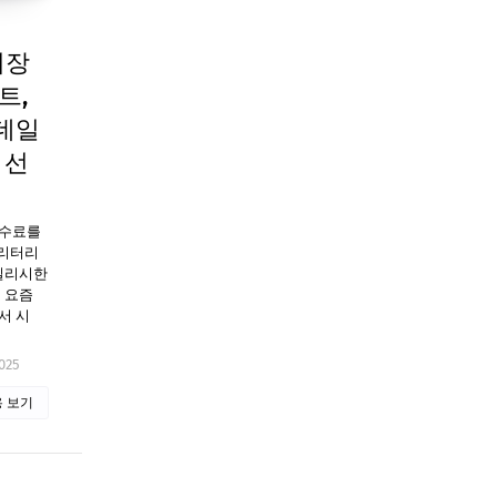
위장
트,
데일
 선
수수료를
밀리터리
타일리시한
 요즘
서 시
025
 보기