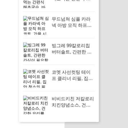
초국수, 바쁜 하루에
간편하게 한 끼 해결
하기
무드넘쳐 심플 카라
넥 아방 모직 하프코
트, 가을 시즌 필수 아
우터로 활용하기
빙그레 99칼로리칩
버터솔트, 간편한 간
식이 필요할 때
코멧 사선컷팅 테이
프 클리너 리필, 집안
청소의 필수 아이템
비비드키친 저칼로리
치킨양념소스, 건강
한 요리를 위한 필수
아이템