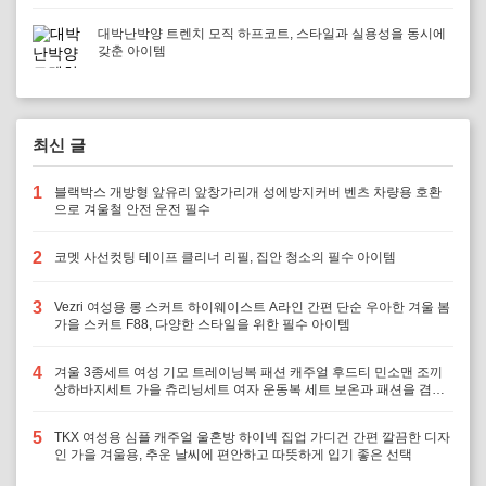
대박난박양 트렌치 모직 하프코트, 스타일과 실용성을 동시에
갖춘 아이템
최신 글
1
블랙박스 개방형 앞유리 앞창가리개 성에방지커버 벤츠 차량용 호환
으로 겨울철 안전 운전 필수
2
코멧 사선컷팅 테이프 클리너 리필, 집안 청소의 필수 아이템
3
Vezri 여성용 롱 스커트 하이웨이스트 A라인 간편 단순 우아한 겨울 봄
가을 스커트 F88, 다양한 스타일을 위한 필수 아이템
4
겨울 3종세트 여성 기모 트레이닝복 패션 캐주얼 후드티 민소맨 조끼
상하바지세트 가을 츄리닝세트 여자 운동복 세트 보온과 패션을 겸비,
다양한 겨울 활동에 최적의 선택
5
TKX 여성용 심플 캐주얼 울혼방 하이넥 집업 가디건 간편 깔끔한 디자
인 가을 겨울용, 추운 날씨에 편안하고 따뜻하게 입기 좋은 선택