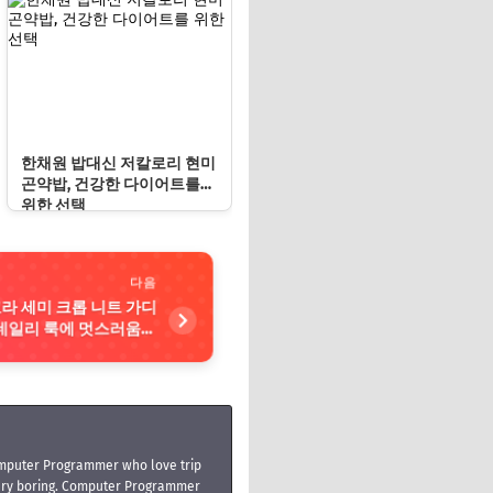
세트 보온과 패션을 겸비, 다
양한 겨울 활동에 최적의 선
택
한채원 밥대신 저칼로리 현미
곤약밥, 건강한 다이어트를
위한 선택
다음
고라 세미 크롭 니트 가디
 데일리 룩에 멋스러움을
더해줄 아이템
mputer Programmer who love trip
very boring. Computer Programmer