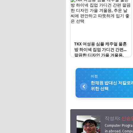
TKX 여성용 심플 캐주얼 울혼
방 하이넥 집업 가디건 간편
깔끔한 디자인 가을 겨울용,
추운 날씨에 편안하고 따뜻하
게 입기 좋은 선택
이전
한채원 밥대신 저칼로리
위한 선택
작성자:
신승엽(
Computer Progra
in abroad. Compu