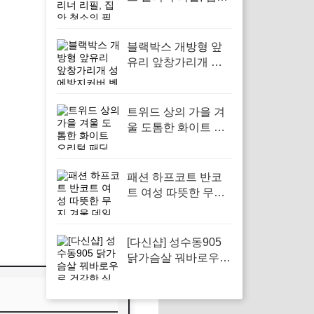
청소의 필수 아이템
블랙박스 개방형 앞
유리 앞창가리개 성
에방지커버 벤츠 차
량용 호환으로 겨울
철 안전 운전 필수
트위드 상의 가을 겨
울 도톰한 화이트 오
리털 패딩 패딩 패션,
추운 날씨에 완벽한
스타일을 위한 선택
패션 하프코트 반코
트 여성 따뜻한 무지
겨울 데일리, 겨울철
스타일과 보온성을
동시에 챙기고 싶은
[다신샵] 성수동905
당신에게
닭가슴살 꿔바로우로
건강한 식단관리를
시작해보세요