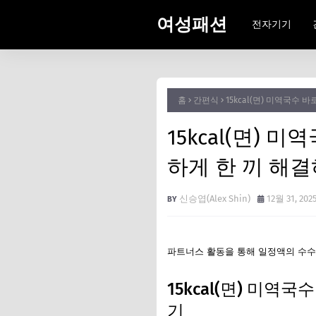
여성패션
전자기기
홈
간편식
15kcal(면) 미역국수
15kcal(면)
하게 한 끼 해
신승엽(Alex Shin)
12월 31, 202
파트너스 활동을 통해 일정액의 수수
15kcal(면) 미
기