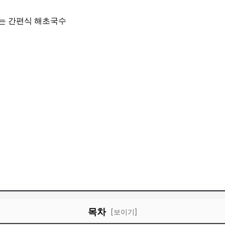
목차
[보이기]