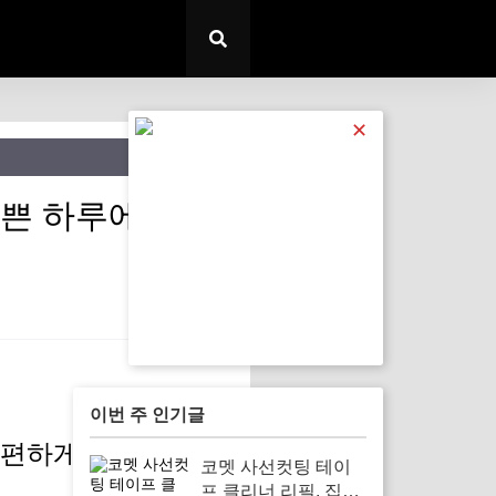
✕
바쁜 하루에 간편
이번 주 인기글
간편하게 한 끼 해결하
코멧 사선컷팅 테이
프 클리너 리필, 집안