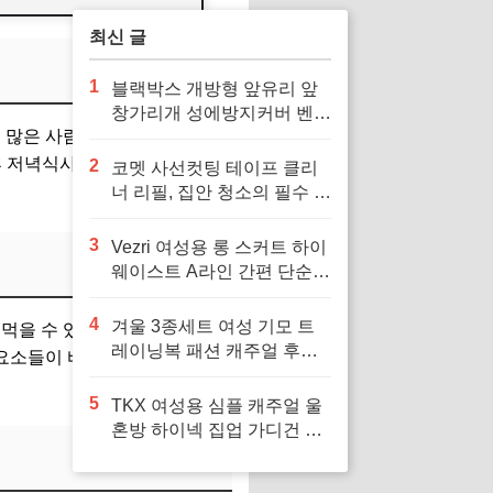
최신 글
1
블랙박스 개방형 앞유리 앞
창가리개 성에방지커버 벤츠
, 많은 사람들의 일정이 바쁘기
차량용 호환으로 겨울철 안
전 운전 필수
후 저녁식사나 출근 전 간단한
2
코멧 사선컷팅 테이프 클리
너 리필, 집안 청소의 필수 아
이템
3
Vezri 여성용 롱 스커트 하이
웨이스트 A라인 간편 단순
우아한 겨울 봄 가을 스커트
F88, 다양한 스타일을 위한
4
겨울 3종세트 여성 기모 트
 먹을 수 있어 간편함이 뛰어납
필수 아이템
레이닝복 패션 캐주얼 후드
요소들이 바쁜 일상 속에서 큰
티 민소맨 조끼 상하바지세
트 가을 츄리닝세트 여자 운
5
TKX 여성용 심플 캐주얼 울
동복 세트 보온과 패션을 겸
혼방 하이넥 집업 가디건 간
비, 다양한 겨울 활동에 최적
편 깔끔한 디자인 가을 겨울
의 선택
용, 추운 날씨에 편안하고 따