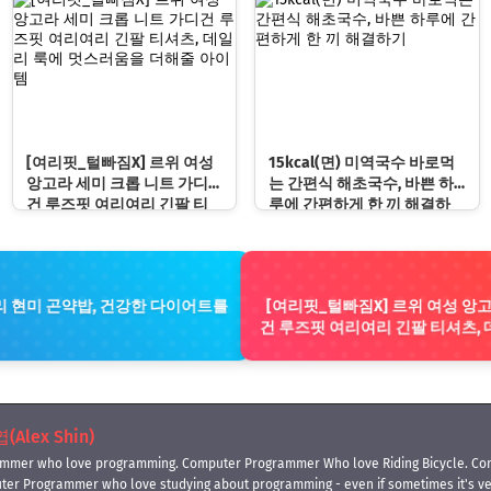
수 아이템
[여리핏_털빠짐X] 르위 여성
15kcal(면) 미역국수 바로먹
앙고라 세미 크롭 니트 가디
는 간편식 해초국수, 바쁜 하
건 루즈핏 여리여리 긴팔 티
루에 간편하게 한 끼 해결하
셔츠, 데일리 룩에 멋스러움
기
을 더해줄 아이템
 현미 곤약밥, 건강한 다이어트를
[여리핏_털빠짐X] 르위 여성 앙
건 루즈핏 여리여리 긴팔 티셔츠,
Alex Shin)
mmer who love programming. Computer Programmer Who love Riding Bicycle. Co
ter Programmer who love studying about programming - even if sometimes it's 