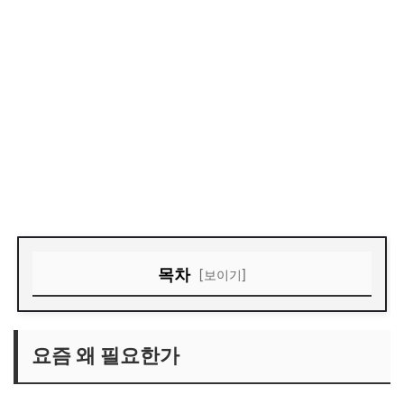
목차
[보이기]
요즘 왜 필요한가
써보면 느끼는 만족 포인트
요즘 왜 필요한가
아쉬운 점과 현실적인 해결책