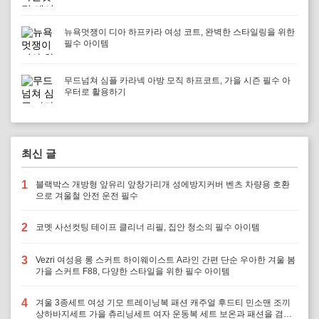
뉴욕멋쟁이 디아 하프카라 여성 코트, 완벽한 스타일링을 위한
필수 아이템
무드넘쳐 심플 카라넥 아방 모직 하프코트, 가을 시즌 필수 아
우터로 활용하기
최신 글
1
블랙박스 개방형 앞유리 앞창가리개 성에방지커버 벤츠 차량용 호환
으로 겨울철 안전 운전 필수
2
코멧 사선컷팅 테이프 클리너 리필, 집안 청소의 필수 아이템
3
Vezri 여성용 롱 스커트 하이웨이스트 A라인 간편 단순 우아한 겨울 봄
가을 스커트 F88, 다양한 스타일을 위한 필수 아이템
4
겨울 3종세트 여성 기모 트레이닝복 패션 캐주얼 후드티 민소맨 조끼
상하바지세트 가을 츄리닝세트 여자 운동복 세트 보온과 패션을 겸비,