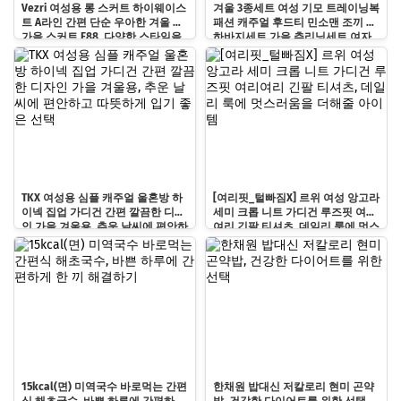
Vezri 여성용 롱 스커트 하이웨이스
겨울 3종세트 여성 기모 트레이닝복
트 A라인 간편 단순 우아한 겨울 봄
패션 캐주얼 후드티 민소맨 조끼 상
가을 스커트 F88, 다양한 스타일을
하바지세트 가을 츄리닝세트 여자
위한 필수 아이템
운동복 세트 보온과 패션을 겸비, 다
양한 겨울 활동에 최적의 선택
TKX 여성용 심플 캐주얼 울혼방 하
[여리핏_털빠짐X] 르위 여성 앙고라
이넥 집업 가디건 간편 깔끔한 디자
세미 크롭 니트 가디건 루즈핏 여리
인 가을 겨울용, 추운 날씨에 편안하
여리 긴팔 티셔츠, 데일리 룩에 멋스
고 따뜻하게 입기 좋은 선택
러움을 더해줄 아이템
15kcal(면) 미역국수 바로먹는 간편
한채원 밥대신 저칼로리 현미 곤약