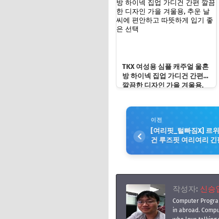
TKX 여성용 심플 캐주얼 울혼
방 하이넥 집업 가디건 간편
깔끔한 디자인 가을 겨울용,
추운 날씨에 편안하고 따뜻하
게 입기 좋은 선택
이전
[여리핏_털빠짐X] 르위
건 루즈핏 여리여리 긴
더해줄 아이템
작성자:
신승엽(
Computer Progra
in abroad. Compu