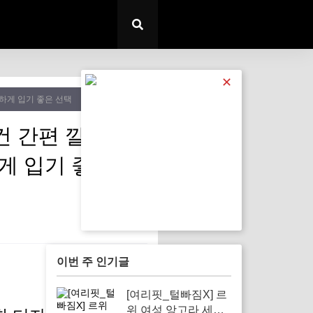
✕
뜻하게 입기 좋은 선택
건 간편 깔끔한
게 입기 좋은 선
이번 주 인기글
[여리핏_털빠짐X] 르
위 여성 앙고라 세미