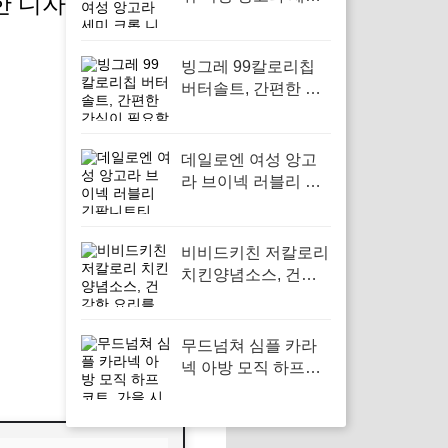
한 디자인 가을 겨울
크롭 니트 가디건 루
즈핏 여리여리 긴팔
티셔츠, 데일리 룩에
빙그레 99칼로리칩
멋스러움을 더해줄
버터솔트, 간편한 간
아이템
식이 필요할 때
데일로엔 여성 앙고
라 브이넥 러블리 긴
팔니트티, 가을 시즌
에 완벽한 스타일 아
이템
비비드키친 저칼로리
치킨양념소스, 건강
한 요리를 위한 필수
아이템
무드넘쳐 심플 카라
넥 아방 모직 하프코
트, 가을 시즌 필수 아
우터로 활용하기