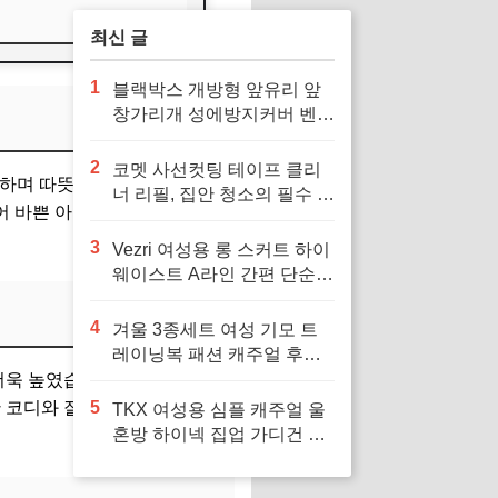
최신 글
1
블랙박스 개방형 앞유리 앞
창가리개 성에방지커버 벤츠
차량용 호환으로 겨울철 안
전 운전 필수
2
코멧 사선컷팅 테이프 클리
적합하며 따뜻하게 몸을 감싸줍니
너 리필, 집안 청소의 필수 아
어 바쁜 아침에도 쉽게 스타일
이템
3
Vezri 여성용 롱 스커트 하이
웨이스트 A라인 간편 단순
우아한 겨울 봄 가을 스커트
F88, 다양한 스타일을 위한
4
겨울 3종세트 여성 기모 트
필수 아이템
레이닝복 패션 캐주얼 후드
욱 높였습니다. 둘째, 간편한
티 민소맨 조끼 상하바지세
트 가을 츄리닝세트 여자 운
 코디와 잘 어울려 추천할 만
5
TKX 여성용 심플 캐주얼 울
동복 세트 보온과 패션을 겸
혼방 하이넥 집업 가디건 간
비, 다양한 겨울 활동에 최적
편 깔끔한 디자인 가을 겨울
의 선택
용, 추운 날씨에 편안하고 따