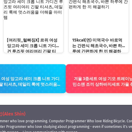
[여리핏_털빠짐X] 르위 여성
15kcal(면) 미역국수 바로먹
앙고라 세미 크롭 니트 가디
는 간편식 해초국수, 바쁜 하
건 루즈핏 여리여리 긴팔 티
루에 간편하게 한 끼 해결하
셔츠, 데일리 룩에 멋스러움
기
을 더해줄 아이템
 여성 앙고라 세미 크롭 니트 가디
겨울 3종세트 여성 기모 트레이
팔 티셔츠, 데일리 룩에 멋스러움을
민소맨 조끼 상하바지세트 가을 
세트 보온과 패션을 겸비, 다양한
Alex Shin)
mmer who love programming. Computer Programmer Who love Riding Bicycle. Co
ter Programmer who love studying about programming - even if sometimes it's 